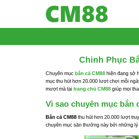
Skip
to
content
Chinh Phục B
Chuyên mục
bắn cá CM88
hiện đang sở 
mục thu hút hơn 20.000 lượt chơi mỗi ngày
mượt mà tại
trang chủ CM88
giúp mọi tha
Vì sao chuyên mục bắn 
Bắn cá CM88
thu hút hơn 20.000 lượt tr
chuyên mục săn thưởng này bởi những lý 