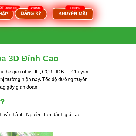
ĐĂNG KÝ
KHUYẾN MÃI
HẬP
a 3D Đỉnh Cao
ầu thế giới như JILI, CQ9, JDB,… Chuyên
thị trường hiện nay. Tốc độ đường truyền
 lag gây gián đoạn.
h?
ch vận hành. Người chơi đánh giá cao