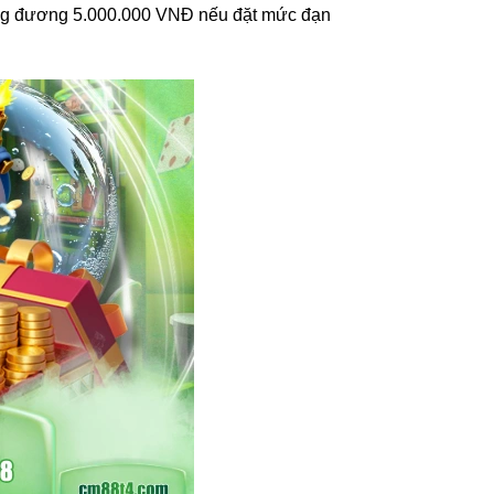
ương đương 5.000.000 VNĐ nếu đặt mức đạn