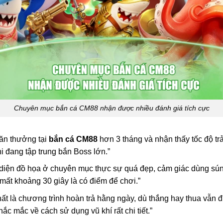
Chuyên mục bắn cá CM88 nhận được nhiều đánh giá tích cực
săn thưởng tại
bắn cá CM88
hơn 3 tháng và nhận thấy tốc độ trả
khi đang tập trung bắn Boss lớn.”
ện đồ họa ở chuyên mục thực sự quá đẹp, cảm giác dùng súng
mất khoảng 30 giây là có điểm để chơi.”
hất là chương trình hoàn trả hằng ngày, dù thắng hay thua vẫn 
thắc mắc về cách sử dụng vũ khí rất chi tiết.”