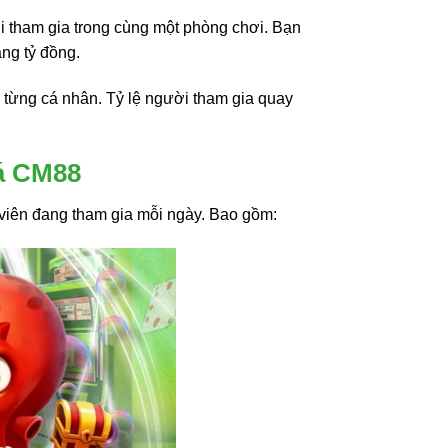
i tham gia trong cùng một phòng chơi. Bạn
àng tỷ đồng.
a từng cá nhân. Tỷ lệ người tham gia quay
cá CM88
viên đang tham gia mỗi ngày. Bao gồm: