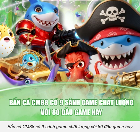
Bắn cá CM88 có 9 sảnh game chất lượng với 80 đầu game hay