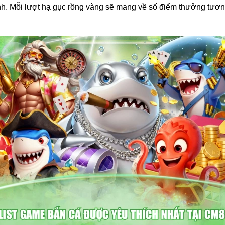
hình. Mỗi lượt hạ gục rồng vàng sẽ mang về số điểm thưởng t