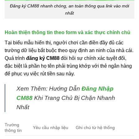
Đăng ký CM88 nhanh chóng, an toàn thông qua link vào mới
nhất
Hoàn thiện thông tin theo form và xác thực chính chủ
Tại biểu mẫu hiển thị, người chơi cần điền đầy đủ các
trường dữ liệu bắt buộc theo quy định an ninh của nhà cái.
Quá trình
đăng ký CM88
đòi hỏi sự chính xác tuyệt đối,
đặc biệt là phần họ tên phải trùng khớp với thẻ ngân hàng
để phục vụ việc rút tiền sau này.
Xem Thêm: Hướng Dẫn
Đăng Nhập
CM88
Khi Trang Chủ Bị Chặn Nhanh
Nhất
Trường
Yêu cầu nhập liệu
Ghi chú từ hệ thống
thông tin