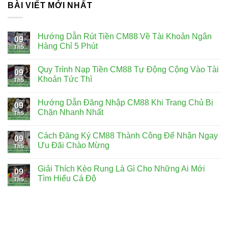
BÀI VIẾT MỚI NHẤT
Hướng Dẫn Rút Tiền CM88 Về Tài Khoản Ngân
09
Hàng Chỉ 5 Phút
Th5
Quy Trình Nạp Tiền CM88 Tự Động Cộng Vào Tài
09
Khoản Tức Thì
Th5
Hướng Dẫn Đăng Nhập CM88 Khi Trang Chủ Bị
09
Chặn Nhanh Nhất
Th5
Cách Đăng Ký CM88 Thành Công Để Nhận Ngay
09
Ưu Đãi Chào Mừng
Th5
Giải Thích Kèo Rung Là Gì Cho Những Ai Mới
09
Tìm Hiểu Cá Độ
Th5