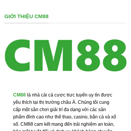
GIỚI THIỆU CM88
CM88
là nhà cái cá cược trực tuyến uy tín được
yêu thích tại thị trường châu Á. Chúng tôi cung
cấp một sân chơi giải trí đa dạng với các sản
phẩm đỉnh cao như thể thao, casino, bắn cá và xổ
số. CM88 cam kết mang đến trải nghiệm an toàn,