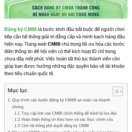
Đăng ký CM88
là bước khởi đầu bắt buộc để người chơi
tiếp cận hệ thống giải trí đẳng cấp và minh bạch hàng đầu
hiện nay. Trang web
CM88
chú trọng tối ưu hóa các bước
điền thông tin để hội viên có thể kích hoạt ID chỉ trong
chưa đầy một phút. Việc hoàn tất thủ tục thành viên còn
giúp bạn được hưởng những đặc quyền bảo vệ tài khoản
theo tiêu chuẩn quốc tế.
Mục lục
Quy trình các bước đăng ký CM88 an toàn và nhanh
chóng
Truy cập link vào CM88 chính thống để tránh bị lừa đảo
Hoàn thiện thông tin theo form và xác thực chính chủ
Chờ hệ thống phê duyệt đăng ký CM88